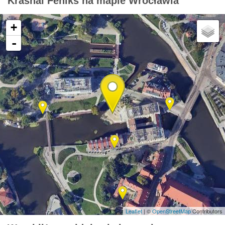
Krasnal Feniks na mapie Wrocławia
+
-
Leaflet
| ©
OpenStreetMap
Contributors