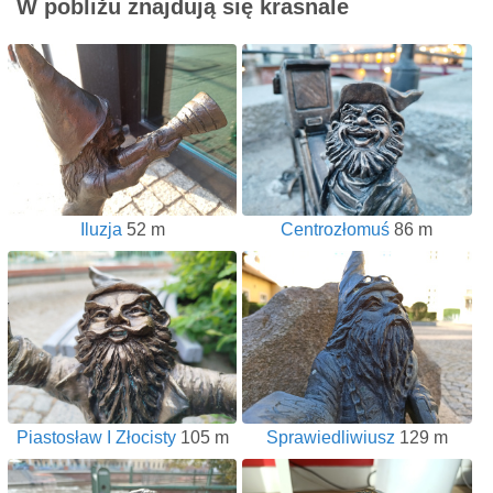
W pobliżu znajdują się krasnale
Iluzja
52 m
Centrozłomuś
86 m
Piastosław I Złocisty
105 m
Sprawiedliwiusz
129 m