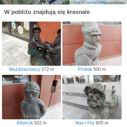
Leaflet
| ©
OpenStreetMap
Contributors
W pobliżu znajdują się krasnale
Moździerzowcy
372 m
Piotrek
500 m
Albercik
502 m
Max i Fliz
605 m