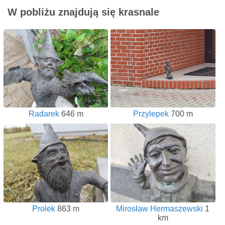
W pobliżu znajdują się krasnale
Radarek
646 m
Przylepek
700 m
Prolek
863 m
Mirosław Hermaszewski
1
km