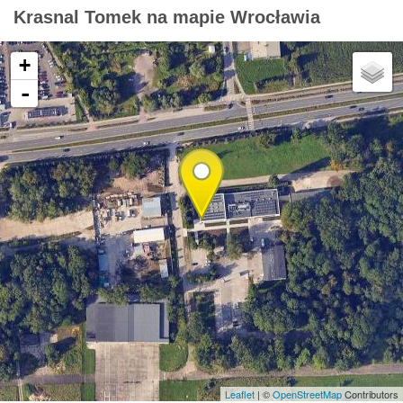
Krasnal Tomek na mapie Wrocławia
+
-
Leaflet
| ©
OpenStreetMap
Contributors