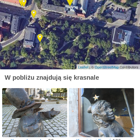
Leaflet
| ©
OpenStreetMap
Contributors
W pobliżu znajdują się krasnale