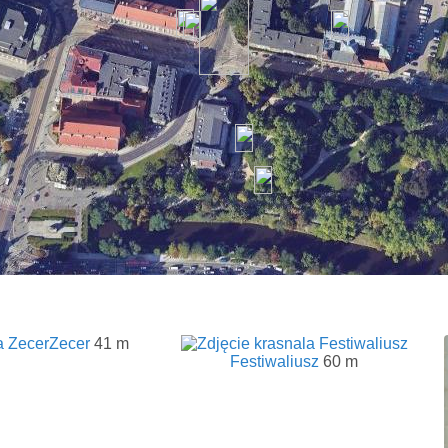
Zecer
41 m
Festiwaliusz
60 m