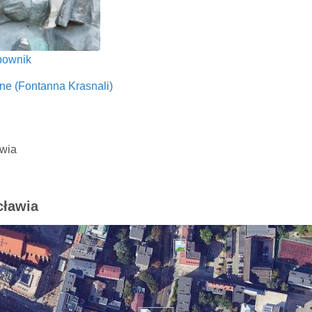
bownik
ne (Fontanna Krasnali)
awia
cławia