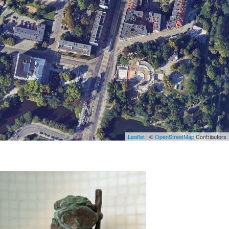
Leaflet
| ©
OpenStreetMap
Contributors