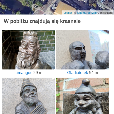
Leaflet
| ©
OpenStreetMap
Contributors
W pobliżu znajdują się krasnale
Limangos
29 m
Gladiatorek
54 m