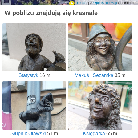
Leaflet
| ©
OpenStreetMap
Contributors
W pobliżu znajdują się krasnale
Statystyk
16 m
Makuś i Sezamka
35 m
Słupnik Oławski
51 m
Księgarka
65 m