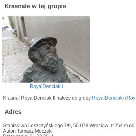
Krasnale w tej grupie
RoyalDenciak I
Krasnal RoyalDenciak II należy do grupy
RoyalDenciaki (Roy
Adres
Stanisława Leszczyńskiego 7/9, 50-078 Wrocław
🚩
254 m od
Autor: Tomasz Moczek