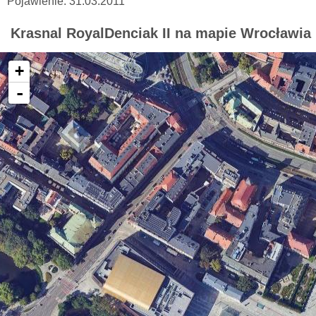
Pojawienie: 31.03.2011
Krasnal RoyalDenciak II na mapie Wrocławia
+
-