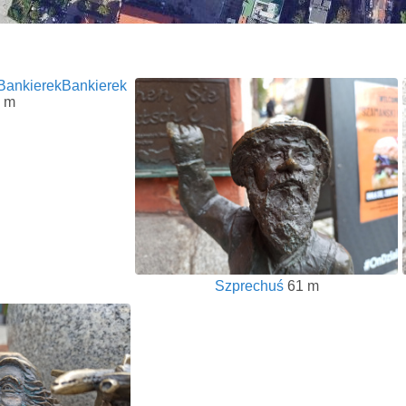
Bankierek
 m
Szprechuś
61 m