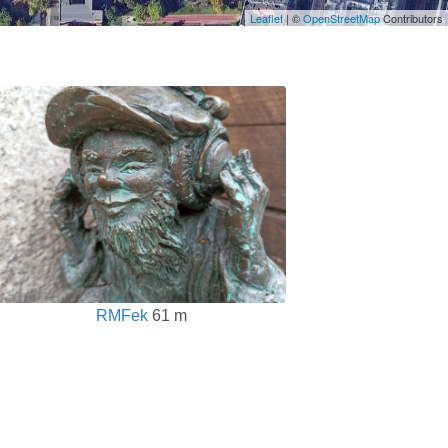
Leaflet
| ©
OpenStreetMap
Contributors
RMFek
61 m