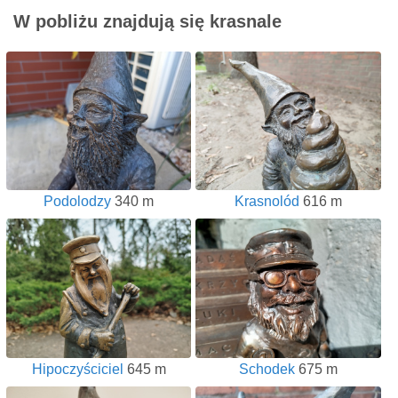
W pobliżu znajdują się krasnale
Podolodzy
340 m
Krasnolód
616 m
Hipoczyściciel
645 m
Schodek
675 m