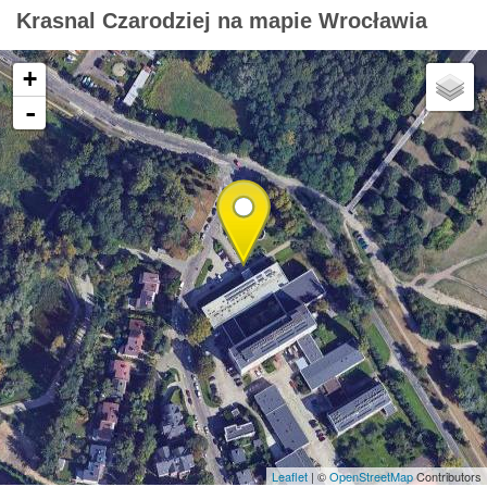
Krasnal Czarodziej na mapie Wrocławia
+
-
Leaflet
| ©
OpenStreetMap
Contributors