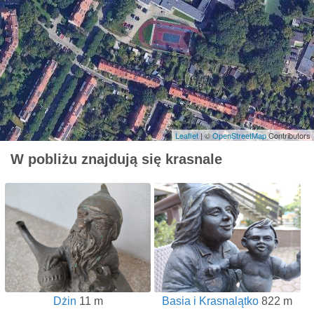
Leaflet
| ©
OpenStreetMap
Contributors
W pobliżu znajdują się krasnale
Dżin
11 m
Basia i Krasnalątko
822 m