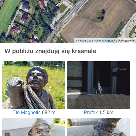
Leaflet
| ©
OpenStreetMap
Contributors
W pobliżu znajdują się krasnale
Eto Magnetic
882 m
Prufek
1.5 km