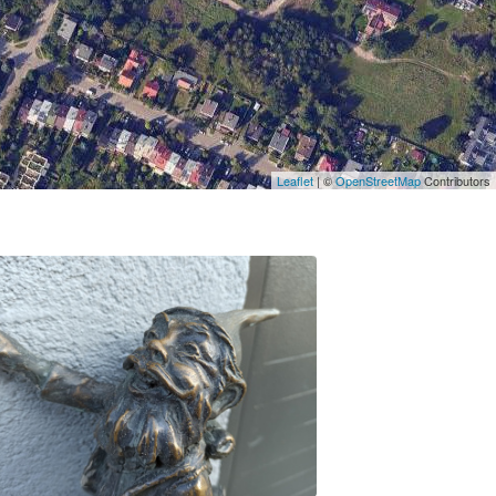
Leaflet
| ©
OpenStreetMap
Contributors