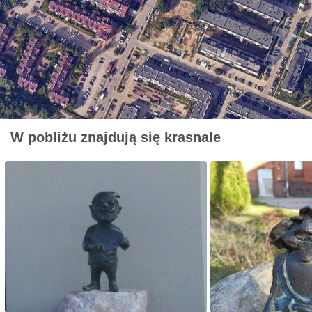
W pobliżu znajdują się krasnale