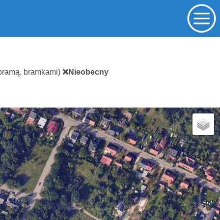
 bramą, bramkami)
❌Nieobecny