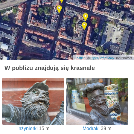
Leaflet
| ©
OpenStreetMap
Contributors
W pobliżu znajdują się krasnale
Inżynierki
15 m
Modraki
39 m