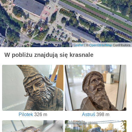
Leaflet
| ©
OpenStreetMap
Contributors
W pobliżu znajdują się krasnale
Pilotek
326 m
Astruś
398 m