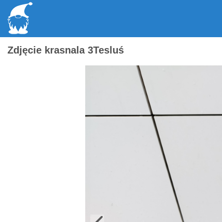
Zdjęcie krasnala 3Tesluś