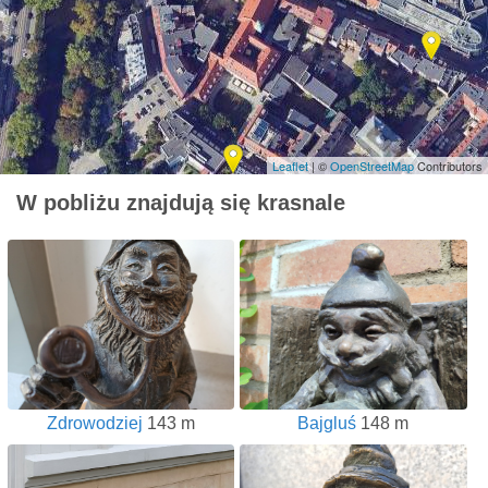
Leaflet
| ©
OpenStreetMap
Contributors
W pobliżu znajdują się krasnale
Zdrowodziej
143 m
Bajgluś
148 m