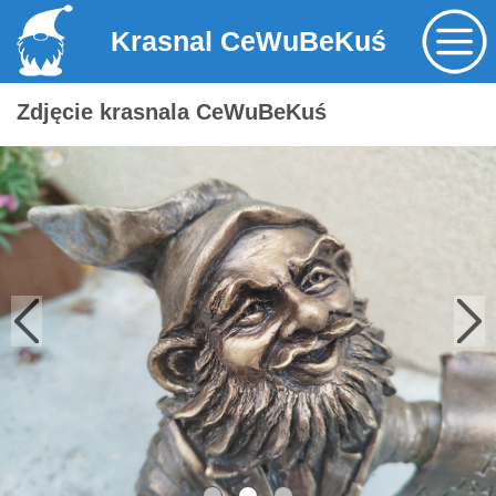
Krasnal CeWuBeKuś
Zdjęcie krasnala CeWuBeKuś