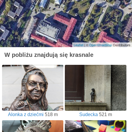
Leaflet
| ©
OpenStreetMap
Contributors
W pobliżu znajdują się krasnale
Alonka z dziećmi
518 m
Sudecka
521 m