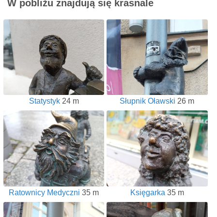
W pobliżu znajdują się krasnale
Statystyk
24 m
Słupnik Oławski
26 m
Ratownicy Medyczni
35 m
Księgarka
35 m