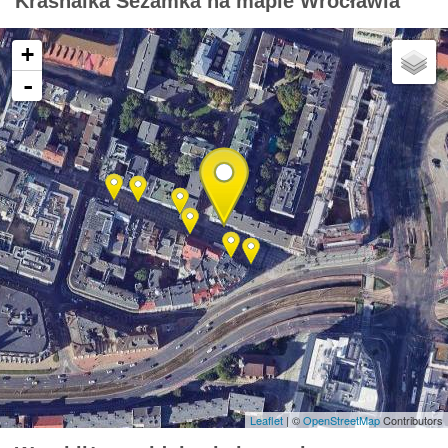
Krasnalka Sezamka na mapie Wrocławia
+
-
Leaflet
| ©
OpenStreetMap
Contributors