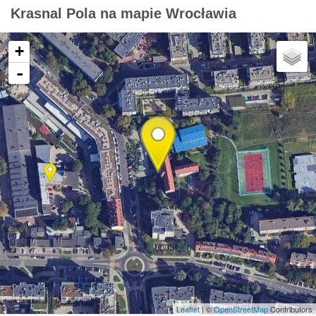
Krasnal Pola na mapie Wrocławia
+
-
Leaflet
| ©
OpenStreetMap
Contributors