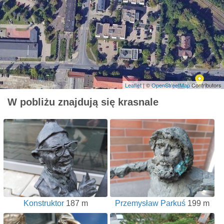
Leaflet
| ©
OpenStreetMap
Contributors
W pobliżu znajdują się krasnale
Konstruktor
187 m
Przemysław Parkuś
199 m