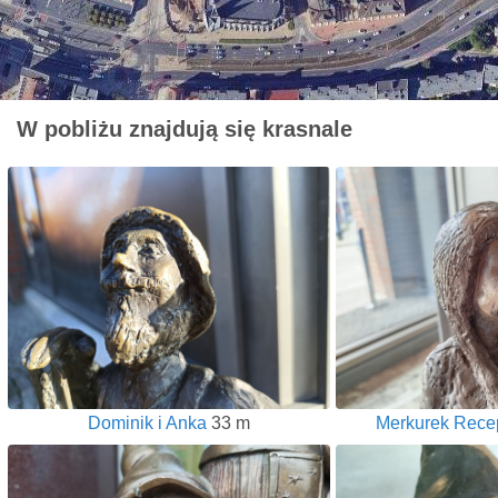
W pobliżu znajdują się krasnale
Dominik i Anka
33 m
Merkurek Recep