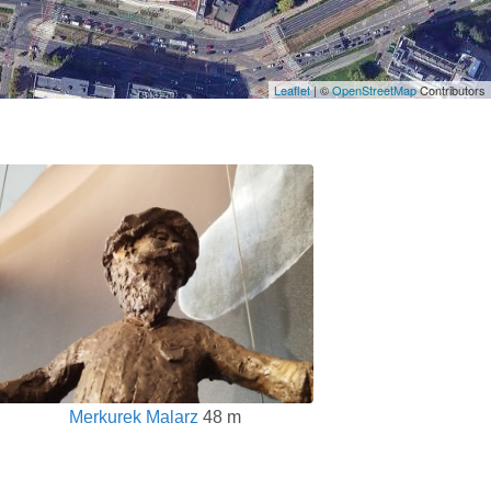
Leaflet
| ©
OpenStreetMap
Contributors
Merkurek Malarz
48 m