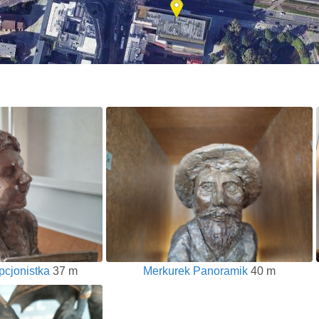
cjonistka
37 m
Merkurek Panoramik
40 m