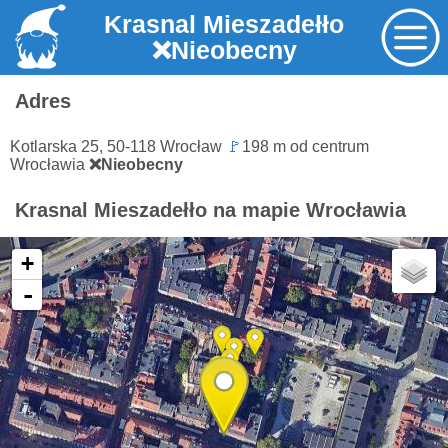
Krasnal Mieszadełło
❌Nieobecny
Adres
Kotlarska 25, 50-118 Wrocław
🚩
198 m od centrum
Wrocławia
❌Nieobecny
Krasnal Mieszadełło na mapie Wrocławia
+
-