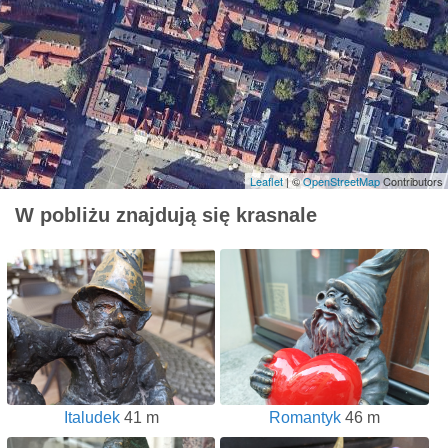
Leaflet
| ©
OpenStreetMap
Contributors
W pobliżu znajdują się krasnale
Italudek
41 m
Romantyk
46 m