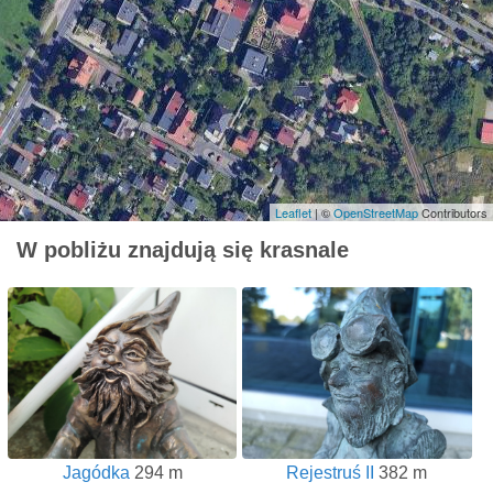
Leaflet
| ©
OpenStreetMap
Contributors
W pobliżu znajdują się krasnale
Jagódka
294 m
Rejestruś II
382 m