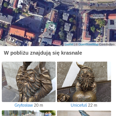
Leaflet
| ©
OpenStreetMap
Contributors
W pobliżu znajdują się krasnale
Gryfosław
20 m
Unicefuś
22 m