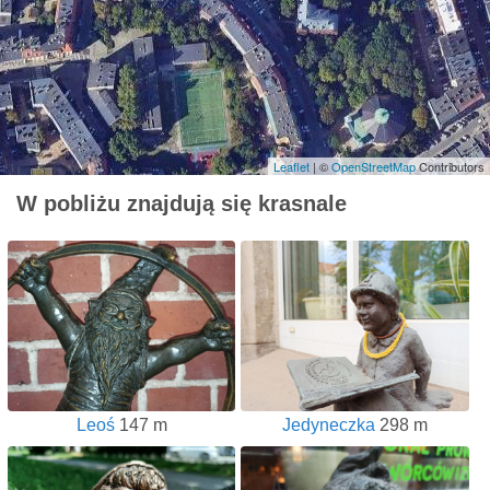
Leaflet
| ©
OpenStreetMap
Contributors
W pobliżu znajdują się krasnale
Leoś
147 m
Jedyneczka
298 m