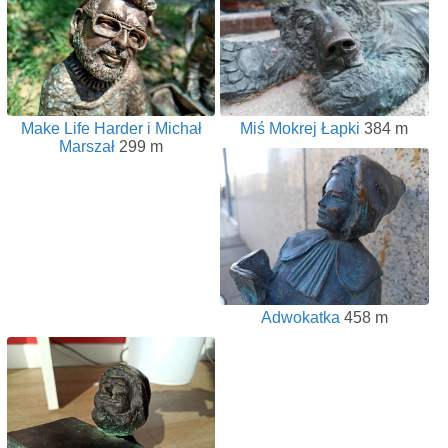
Make Life Harder i Michał
Miś Mokrej Łapki
384 m
Marszał
299 m
Adwokatka
458 m