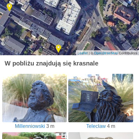
Leaflet
| ©
OpenStreetMap
Contributors
W pobliżu znajdują się krasnale
Millenniowski
3 m
Telecław
4 m