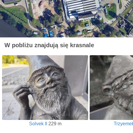
W pobliżu znajdują się krasnale
Solvek II
229 m
Trzyemek