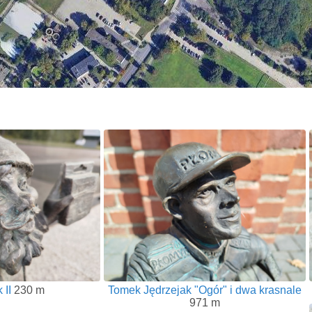
 II
230 m
Tomek Jędrzejak "Ogór" i dwa krasnale
971 m