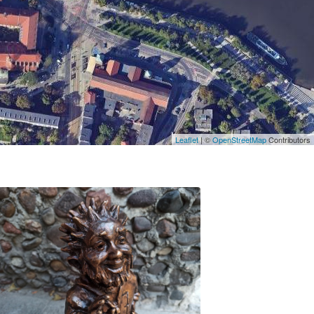
Leaflet
| ©
OpenStreetMap
Contributors