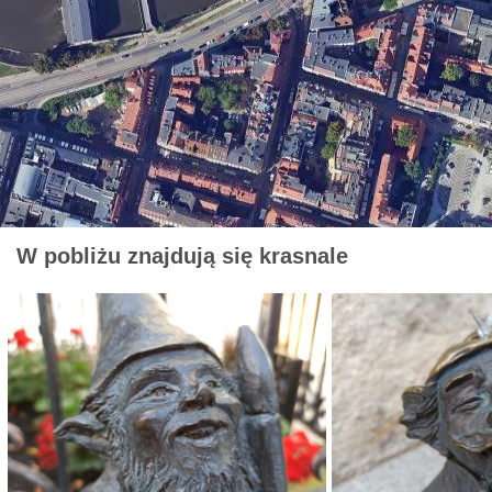
W pobliżu znajdują się krasnale