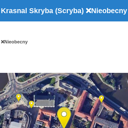
Krasnal Skryba (Scryba)
❌Nieobecny
a
❌Nieobecny