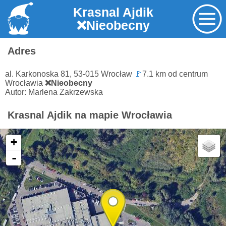
Krasnal Ajdik
❌Nieobecny
Adres
al. Karkonoska 81, 53-015 Wrocław
🚩
7.1 km od centrum
Wrocławia
❌Nieobecny
Autor: Marlena Zakrzewska
Krasnal Ajdik na mapie Wrocławia
+
-