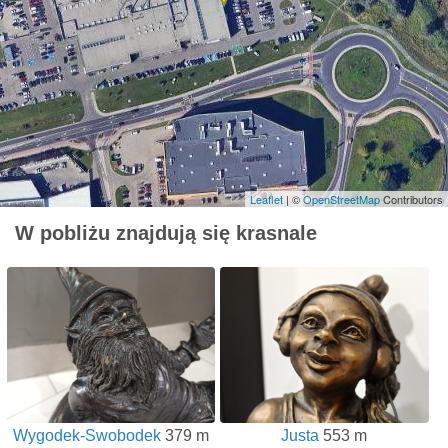
Leaflet
| ©
OpenStreetMap
Contributors
W pobliżu znajdują się krasnale
Wygodek-Swobodek
379 m
Justa
553 m