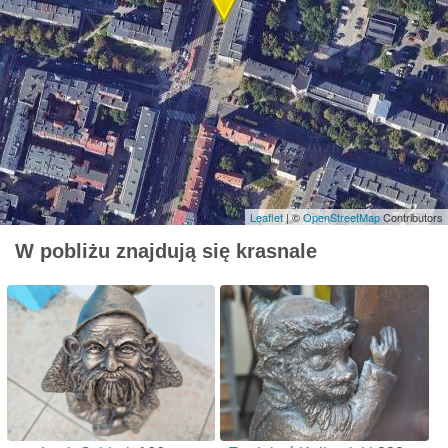
Leaflet
| ©
OpenStreetMap
Contributors
W pobliżu znajdują się krasnale