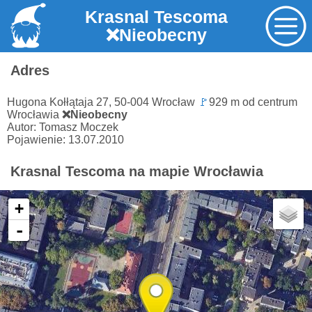
Krasnal Tescoma
❌Nieobecny
Adres
Hugona Kołłątaja 27, 50-004 Wrocław
🚩
929 m od centrum
Wrocławia
❌Nieobecny
Autor: Tomasz Moczek
Pojawienie: 13.07.2010
Krasnal Tescoma na mapie Wrocławia
+
-