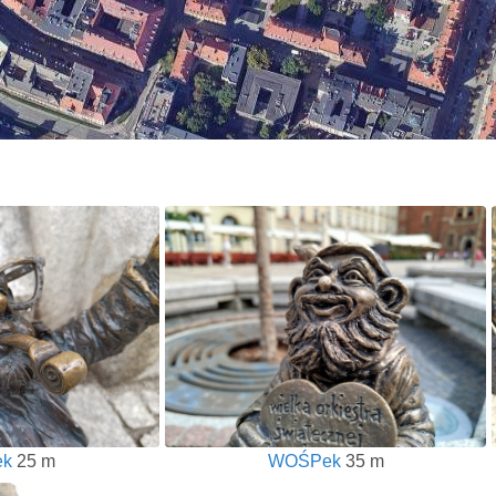
ek
25 m
WOŚPek
35 m