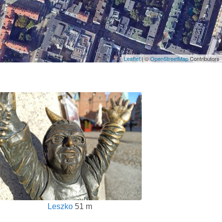
Leaflet
| ©
OpenStreetMap
Contributors
Leszko
51 m