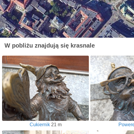
W pobliżu znajdują się krasnale
Cukiernik
21 m
Power