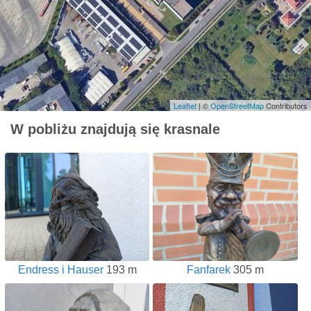
Leaflet
| ©
OpenStreetMap
Contributors
W pobliżu znajdują się krasnale
Endress i Hauser
193 m
Fanfarek
305 m