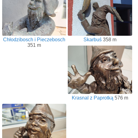
Chłodzibosch i Pieczebosch
Skarbuś
358 m
351 m
Krasnal z Paprotką
576 m