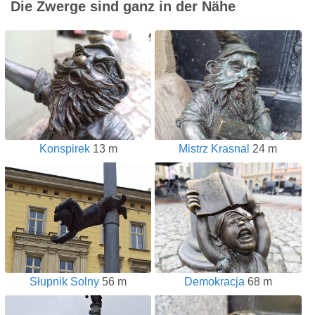
Die Zwerge sind ganz in der Nähe
Konspirek
13 m
Mistrz Krasnal
24 m
Słupnik Solny
56 m
Demokracja
68 m