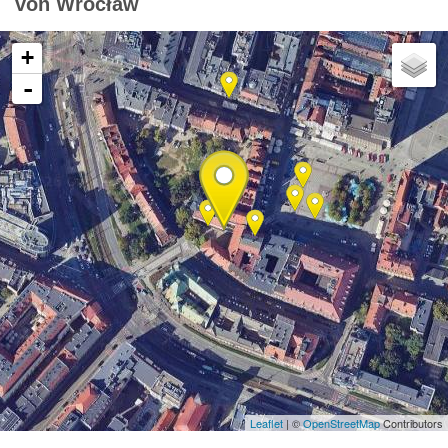
von Wrocław
+
-
Leaflet
| ©
OpenStreetMap
Contributors