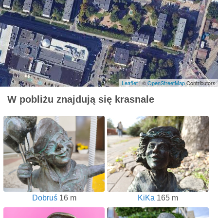
Leaflet
| ©
OpenStreetMap
Contributors
W pobliżu znajdują się krasnale
Dobruś
16 m
KiKa
165 m