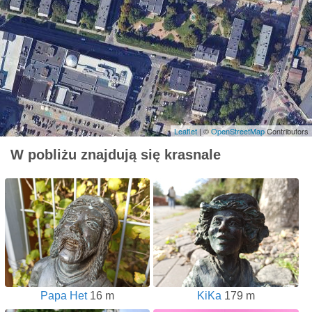
Leaflet
| ©
OpenStreetMap
Contributors
W pobliżu znajdują się krasnale
Papa Het
16 m
KiKa
179 m