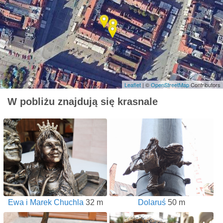
Leaflet
| ©
OpenStreetMap
Contributors
W pobliżu znajdują się krasnale
Ewa i Marek Chuchla
32 m
Dolaruś
50 m