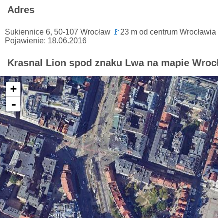
Adres
Sukiennice 6, 50-107 Wrocław
🚩
23 m od centrum Wrocławia
Pojawienie: 18.06.2016
Krasnal Lion spod znaku Lwa na mapie Wroc
+
-