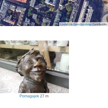
Leaflet
| ©
OpenStreetMap
Contributors
Pomagajek
27 m