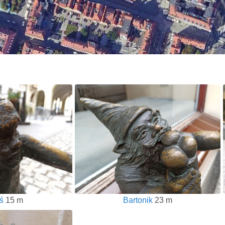
ś
15 m
Bartonik
23 m