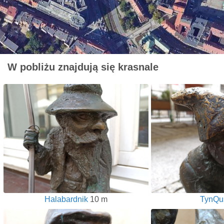
W pobliżu znajdują się krasnale
Halabardnik
10 m
TynQu