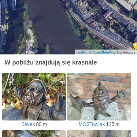
Leaflet
| ©
OpenStreetMap
Contributors
W pobliżu znajdują się krasnale
Siwek
80 m
MOSTowiak
125 m