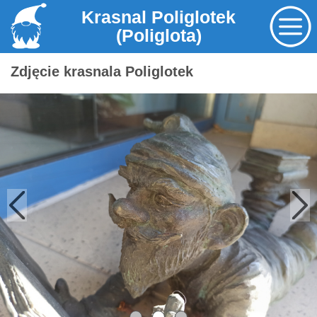
Krasnal Poliglotek
(Poliglota)
Zdjęcie krasnala Poliglotek