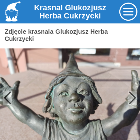
Krasnal Glukozjusz
Herba Cukrzycki
Zdjęcie krasnala Glukozjusz Herba
Cukrzycki