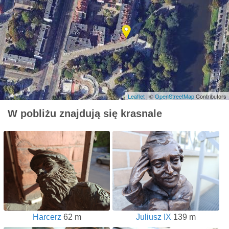
Leaflet
| ©
OpenStreetMap
Contributors
W pobliżu znajdują się krasnale
Harcerz
62 m
Juliusz IX
139 m