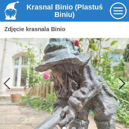
Krasnal Binio (Plastuś
Biniu)
Zdjęcie krasnala Binio