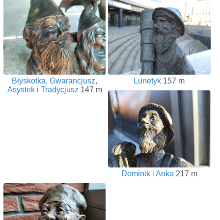
Błyskotka, Gwarancjusz,
Lunetyk
157 m
Asystek i Tradycjusz
147 m
Dominik i Anka
217 m