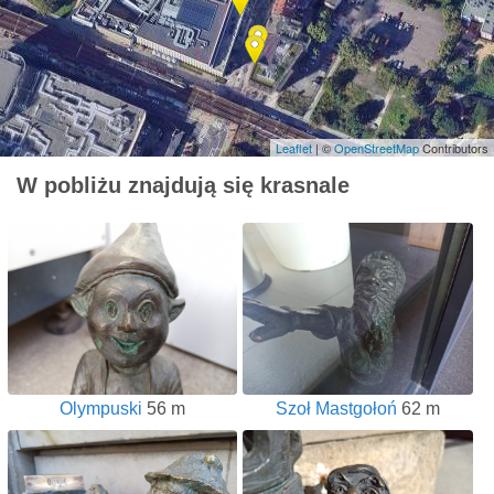
Leaflet
| ©
OpenStreetMap
Contributors
W pobliżu znajdują się krasnale
Olympuski
56 m
Szoł Mastgołoń
62 m