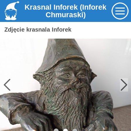
Krasnal Inforek (Inforek
Chmuraski)
Zdjęcie krasnala Inforek