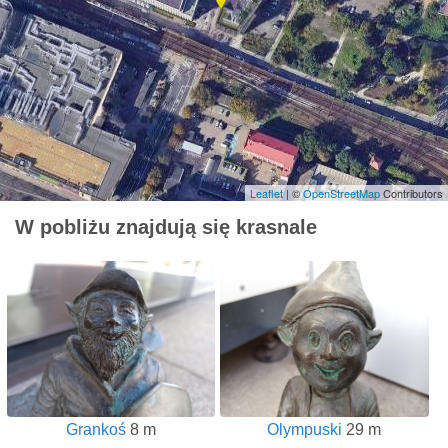
Leaflet
| ©
OpenStreetMap
Contributors
W pobliżu znajdują się krasnale
Grankoś
8 m
Olympuski
29 m