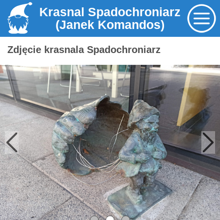
Krasnal Spadochroniarz
(Janek Komandos)
Zdjęcie krasnala Spadochroniarz