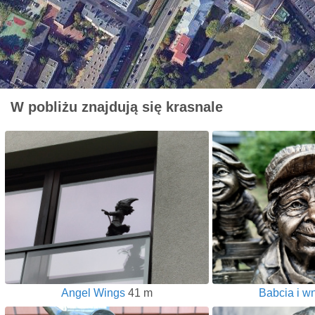
W pobliżu znajdują się krasnale
Angel Wings
41 m
Babcia i w