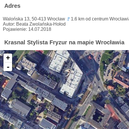
Adres
Walońska 13, 50-413 Wrocław
🚩
1.6 km od centrum Wrocławi
Autor: Beata Zwolańska-Hołod
Pojawienie: 14.07.2018
Krasnal Stylista Fryzur na mapie Wrocławia
+
-