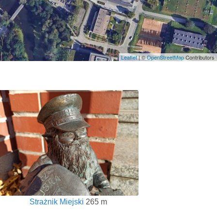
Leaflet
| ©
OpenStreetMap
Contributors
Strażnik Miejski
265 m