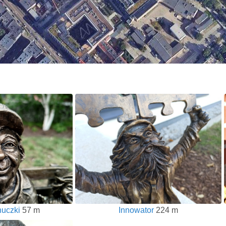
nuczki
57 m
Innowator
224 m