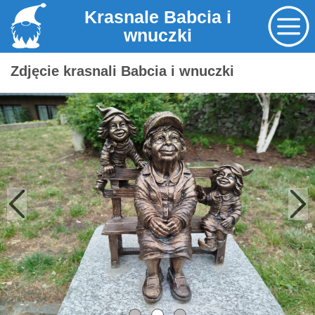
Krasnale Babcia i
wnuczki
Zdjęcie krasnali Babcia i wnuczki