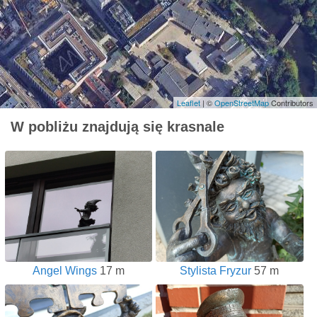
Leaflet
| ©
OpenStreetMap
Contributors
W pobliżu znajdują się krasnale
Angel Wings
17 m
Stylista Fryzur
57 m