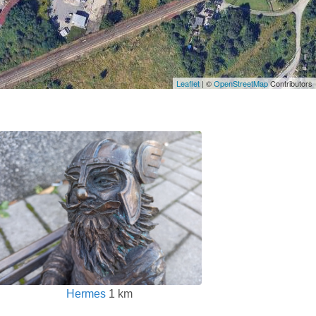
Leaflet
| ©
OpenStreetMap
Contributors
Hermes
1 km