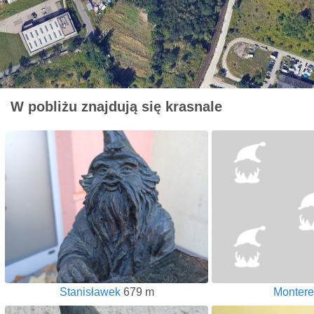
W pobliżu znajdują się krasnale
Stanisławek
679 m
Montere