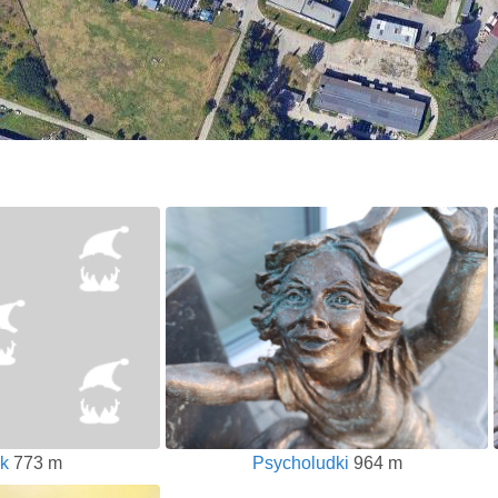
k
773 m
Psycholudki
964 m