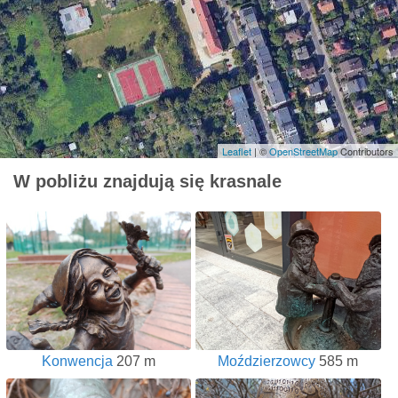
Leaflet
| ©
OpenStreetMap
Contributors
W pobliżu znajdują się krasnale
Konwencja
207 m
Moździerzowcy
585 m