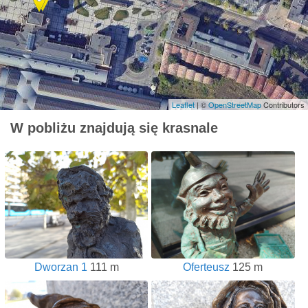
Leaflet
| ©
OpenStreetMap
Contributors
W pobliżu znajdują się krasnale
Dworzan 1
111 m
Oferteusz
125 m