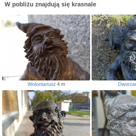
W pobliżu znajdują się krasnale
Wolontariusz
4 m
Dworza