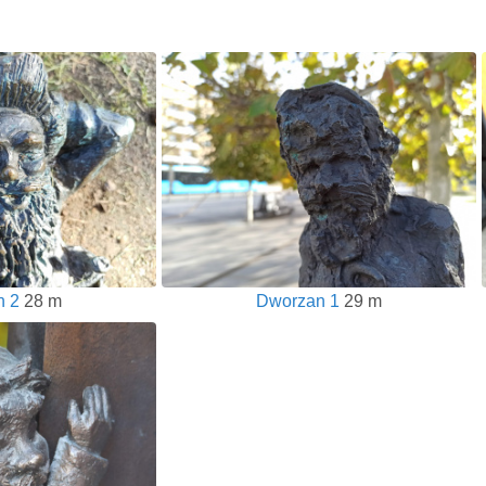
n 2
28 m
Dworzan 1
29 m