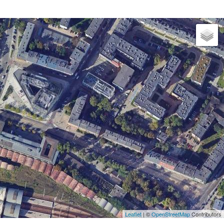
Leaflet
| ©
OpenStreetMap
Contributors