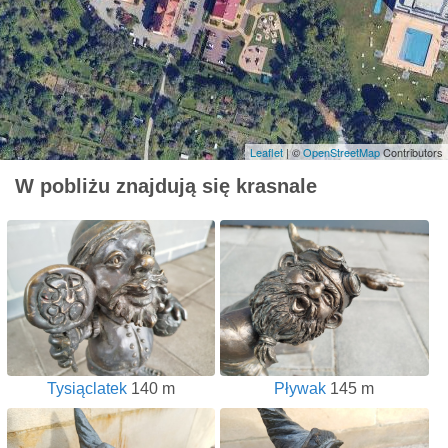
Leaflet
| ©
OpenStreetMap
Contributors
W pobliżu znajdują się krasnale
Tysiąclatek
140 m
Pływak
145 m