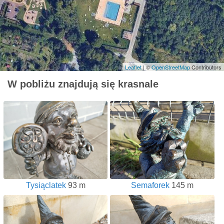
Leaflet
| ©
OpenStreetMap
Contributors
W pobliżu znajdują się krasnale
Tysiąclatek
93 m
Semaforek
145 m